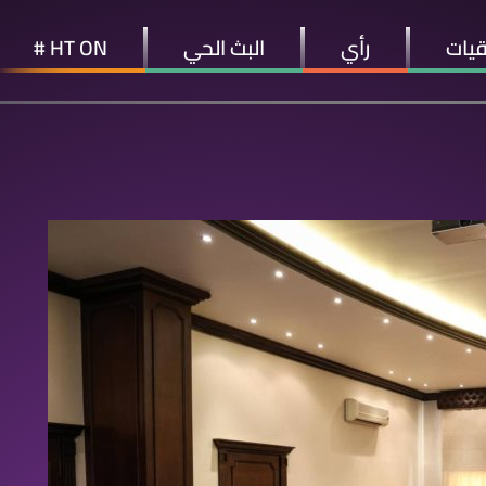
قيات
رأي
البث الحي
HT ON #