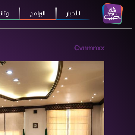
الأخبار
البرامج
وثائ
Cvnmnxx