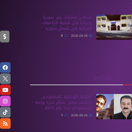
...
مسعىً مشترك بين سوريا
وتركيا لحل قضية الجامعات
التركية في شمال سوريا
0
2026-08-08
...
الأكثر قراءة
الهيئة الوطنية للمفقودين
تكشف مصير بسام بحرة وابنه
المفقودان منذ عام 2013
1
2026-08-04
...