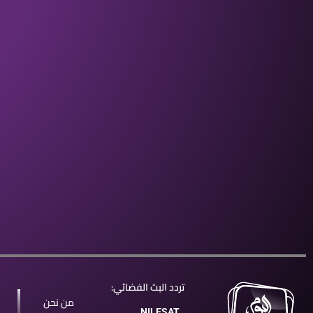
تردد البث الفضائي:
من نحن
NILESAT