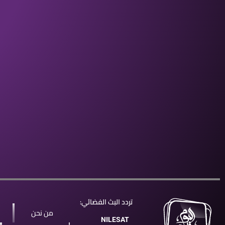
تردد البث الفضائي:
من نحن
NILESAT