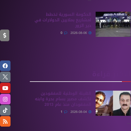
الحكومة السورية تخطط
لمشاريع بملايين الدولارات في
دير الزور
0
2026-08-06
...
الأكثر قراءة
الهيئة الوطنية للمفقودين
تكشف مصير بسام بحرة وابنه
المفقودان منذ عام 2013
1
2026-08-04
...