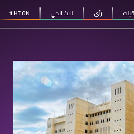
قيات
رأي
البث الحي
HT ON #