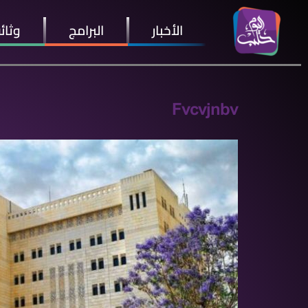
الأخبار
البرامج
وثائ
Fvcvjnbv