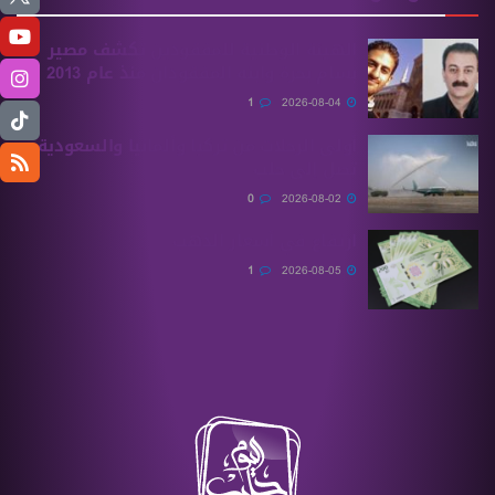
الهيئة الوطنية للمفقودين تكشف مصير
بسام بحرة وابنه المفقودان منذ عام 2013
1
2026-08-04
أولى الرحلات من ‏تركيا وألمانيا والسعودية
تصل إلى حلب
0
2026-08-02
ارتفاع في أسعار الذهب
1
2026-08-05