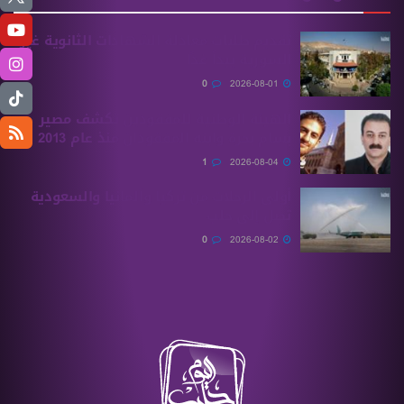
تقديم طلبات معادلة الشهادات الثانوية ‏غير
السورية يبدأ غدًا
0
2026-08-01
الهيئة الوطنية للمفقودين تكشف مصير
بسام بحرة وابنه المفقودان منذ عام 2013
1
2026-08-04
أولى الرحلات من ‏تركيا وألمانيا والسعودية
تصل إلى حلب
0
2026-08-02