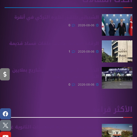
الشيباني يلتقي نظيره التركي في أنقرة
0
2026-08-06
الرقابة المالية تكشف ملفات فساد قديمة
1
2026-08-06
الحكومة السورية تخطط لمشاريع بملايين
الدولارات في دير الزور
0
2026-08-06
الأكثر قراءة
تقديم طلبات معادلة الشهادات الثانوية ‏غير
السورية يبدأ غدًا