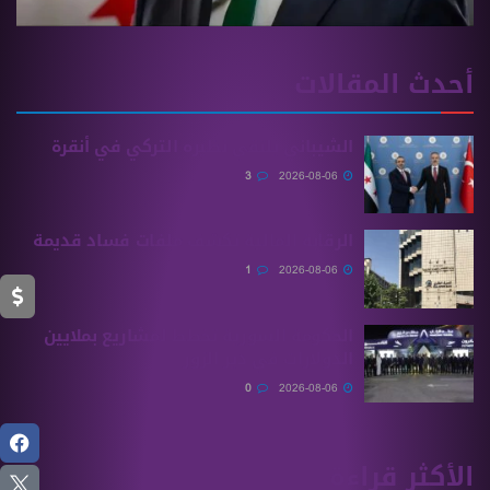
أحدث المقالات
الشيباني يلتقي نظيره التركي في أنقرة
3
2026-08-06
الرقابة المالية تكشف ملفات فساد قديمة
1
2026-08-06
الحكومة السورية تخطط لمشاريع بملايين
الدولارات في دير الزور
0
2026-08-06
الأكثر قراءة