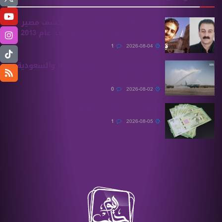
الهيئة الوطنية للمفقودين تكشف مصير
بسام بحرة وابنه المفقودان منذ عام 2013
1
2026-08-04
أولى الرحلات من ‏تركيا وألمانيا والسعودية
تصل إلى حلب
0
2026-08-02
ارتفاع في أسعار الذهب
1
2026-08-05