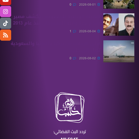
0
2026-08-01
الهيئة الوطنية للمفقودين تكشف مصير
بسام بحرة وابنه المفقودان منذ عام 2013
1
2026-08-04
أولى الرحلات من ‏تركيا وألمانيا والسعودية
تصل إلى حلب
0
2026-08-02
تردد البث الفضائي: