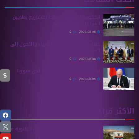
الحكومة السورية تخطط لمشاريع بملايين
الدولارات في دير الزور
0
2026-08-06
خطوة نحو تعزيز أمن الكهرباء والتحول إلى
الطاقة النظيفة
0
2026-08-06
بوتين يستبدل سفير روسيا لدى سوريا
0
2026-08-05
الأكثر قراءة
تقديم طلبات معادلة الشهادات الثانوية ‏غير
السورية يبدأ غدًا