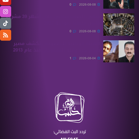
0
2026-08-08
مجلس الشعب يناقش خلال أشهر 39 مشروع
قانون متعلقًا بموازنة 2027
0
2026-08-08
الهيئة الوطنية للمفقودين تكشف مصير
بسام بحرة وابنه المفقودان منذ عام 2013
1
2026-08-04
تردد البث الفضائي: