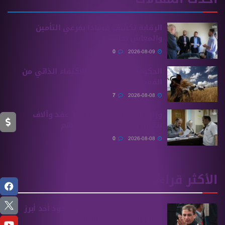
الرقابة تكشف فساداً بفرعي التأمين
والمعاش بحلب
0
2026-08-09
الحكومة تؤكد تحقيق الاكتفاء الذاتي من
القمح
7
2026-08-08
وزارة التربية: تجديد 31,800 عقد وآلاف
ينتظرون الفصل في ملفاتهم
0
2026-08-08
الأكثر قراءة
“بي بي سي” تكشف مكان وجود أحد أبرز
مسؤولي مخابرات الأسد