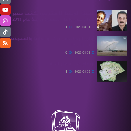
الهيئة الوطنية للمفقودين تكشف مصير
بسام بحرة وابنه المفقودان منذ عام 2013
1
2026-08-04
أولى الرحلات من ‏تركيا وألمانيا والسعودية
تصل إلى حلب
0
2026-08-02
ارتفاع في أسعار الذهب
1
2026-08-05