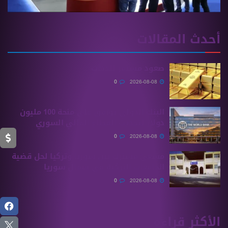
أحدث المقالات
صعود مستمر للذهب
0
2026-08-08
البنك الدولي يوافق على منحة 100 مليون
دولار لتحديث القطاع المالي السوري
0
2026-08-08
مسعىً مشترك بين سوريا وتركيا لحل قضية
الجامعات التركية في شمال سوريا
0
2026-08-08
الأكثر قراءة