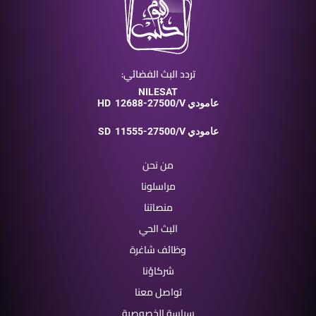
تردد البث الفضائي:
NILESAT
12688-27500/V عامودي
HD
11555-27500/V عامودي
SD
من نحن
مراسلونا
منصاتنا
البث الحي
وظائف شاغرة
شركاؤنا
تواصل معنا
سياسة الخصوصية