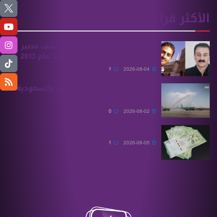
الأكثر قراءة
الهيئة الوطنية للمفقودين تكشف مصير
بسام بحرة وابنه المفقودان منذ عام 2013
1
2026-08-04
أولى الرحلات من ‏تركيا وألمانيا والسعودية
تصل إلى حلب
0
2026-08-02
ارتفاع في أسعار الذهب
1
2026-08-05