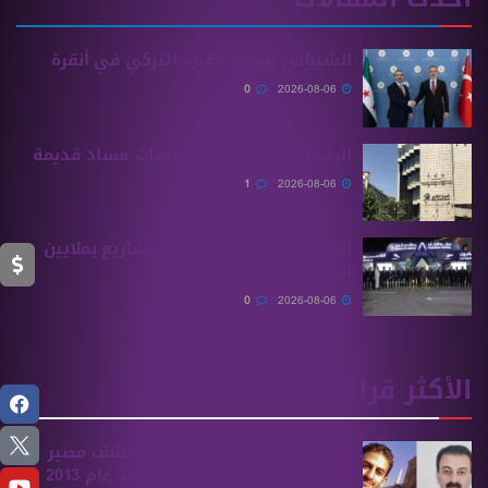
الشيباني يلتقي نظيره التركي في أنقرة
0
2026-08-06
الرقابة المالية تكشف ملفات فساد قديمة
1
2026-08-06
الحكومة السورية تخطط لمشاريع بملايين
الدولارات في دير الزور
0
2026-08-06
الأكثر قراءة
الهيئة الوطنية للمفقودين تكشف مصير
بسام بحرة وابنه المفقودان منذ عام 2013