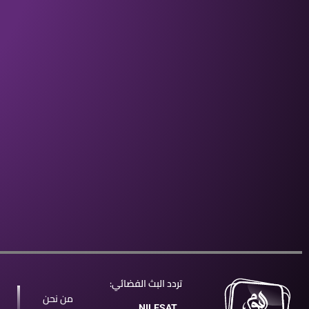
تردد البث الفضائي:
من نحن
NILESAT