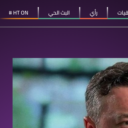
قيات
رأي
البث الحي
HT ON #