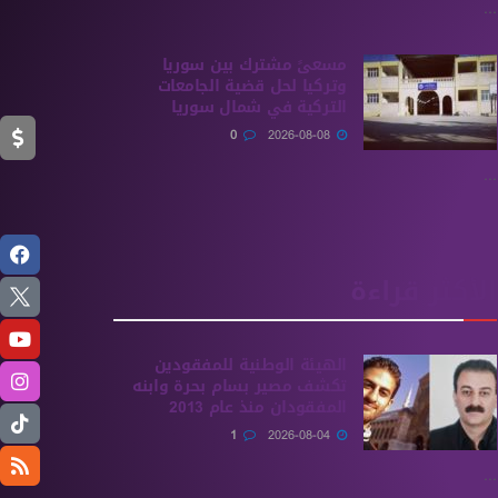
...
مسعىً مشترك بين سوريا
وتركيا لحل قضية الجامعات
التركية في شمال سوريا
0
2026-08-08
...
الأكثر قراءة
الهيئة الوطنية للمفقودين
تكشف مصير بسام بحرة وابنه
المفقودان منذ عام 2013
1
2026-08-04
...