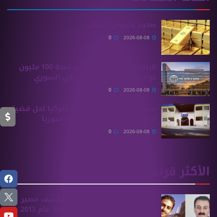
صعود مستمر للذهب
0
2026-08-08
البنك الدولي يوافق على منحة 100 مليون
دولار لتحديث القطاع المالي السوري
0
2026-08-08
مسعىً مشترك بين سوريا وتركيا لحل قضية
الجامعات التركية في شمال سوريا
0
2026-08-08
الأكثر قراءة
الهيئة الوطنية للمفقودين تكشف مصير
بسام بحرة وابنه المفقودان منذ عام 2013