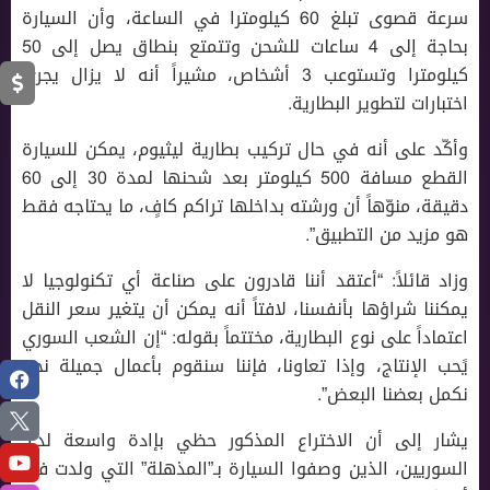
سرعة قصوى تبلغ 60 كيلومترا في الساعة، وأن السيارة
بحاجة إلى 4 ساعات للشحن وتتمتع بنطاق يصل إلى 50
كيلومترا وتستوعب 3 أشخاص، مشيراً أنه لا يزال يجري
اختبارات لتطوير البطارية.
وأكّد على أنه في حال تركيب بطارية ليثيوم، يمكن للسيارة
القطع مسافة 500 كيلومتر بعد شحنها لمدة 30 إلى 60
دقيقة، منوّهاً أن ورشته بداخلها تراكم كافٍ، ما يحتاجه فقط
هو مزيد من التطبيق”.
وزاد قائلاً: “أعتقد أننا قادرون على صناعة أي تكنولوجيا لا
يمكننا شراؤها بأنفسنا، لافتاً أنه يمكن أن يتغير سعر النقل
اعتماداً على نوع البطارية، مختتماً بقوله: “إن الشعب السوري
يًحب الإنتاج، وإذا تعاونا، فإننا سنقوم بأعمال جميلة نحن
نكمل بعضنا البعض”.
يشار إلى أن الاختراع المذكور حظي بإادة واسعة لدى
السوريين، الذين وصفوا السيارة بـ”المذهلة” التي ولدت في