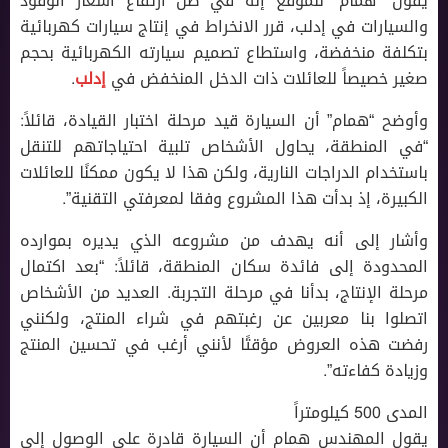
يقول “همام” للموقع إنه في ظل ارتفاع أسعار الوقود
والسيارات في إدلب، قرر الانخراط في إنتاج سيارات كهربائية
بتكلفة منخفضة، واستطاع تصميم سيارته الكهربائية بحجم
صغير خصيصاً للعائلات ذات الدخل المنخفض في
إدلب
.
وأوضح “همام” أن السيارة قيد مرحلة اختبار القيادة، قائلاً:
“في المنطقة، يحاول الأشخاص تلبية احتياجاتهم للتنقل
باستخدام الدراجات النارية، ولكن هذا لا يكون ممكنًا للعائلات
الكبيرة، إذ بدأت هذا المشروع وفقا لمعرفتي التقنية”.
وأشار إلى أنه يهدف من مشروعه الذي يديره بموارده
المحدودة إلى فائدة سكان المنطقة، قائلاً: “بعد اكتمال
مرحلة الإنتاج، بدأنا في مرحلة التجربة. العديد من الأشخاص
اتصلوا بنا معربين عن رغبتهم في شراء المنتج، ولكنني
رفضت هذه العروض مؤقتًا لأنني أرغب في تحسين المنتج
وزيادة كفاءته”.
المدى 500 كيلومتراً
يقول المهندس همام أن السيارة قادرة على الوصول إلى