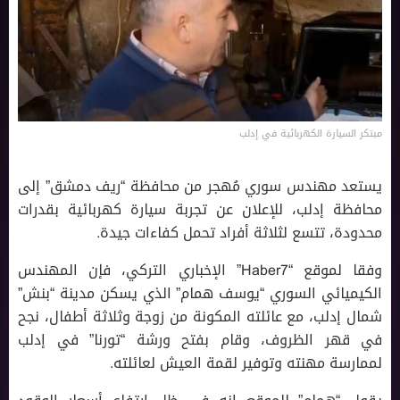
مبتكر السيارة الكهربائية في إدلب
يستعد مهندس سوري مُهجر من محافظة “ريف دمشق” إلى
محافظة إدلب، للإعلان عن تجربة سيارة كهربائية بقدرات
محدودة، تتسع لثلاثة أفراد تحمل كفاءات جيدة.
وفقا لموقع “Haber7” الإخباري التركي، فإن المهندس
الكيميائي السوري “يوسف همام” الذي يسكن مدينة “بنش”
شمال إدلب، مع عائلته المكونة من زوجة وثلاثة أطفال، نجح
في قهر الظروف، وقام بفتح ورشة “تورنا” في إدلب
لممارسة مهنته وتوفير لقمة العيش لعائلته.