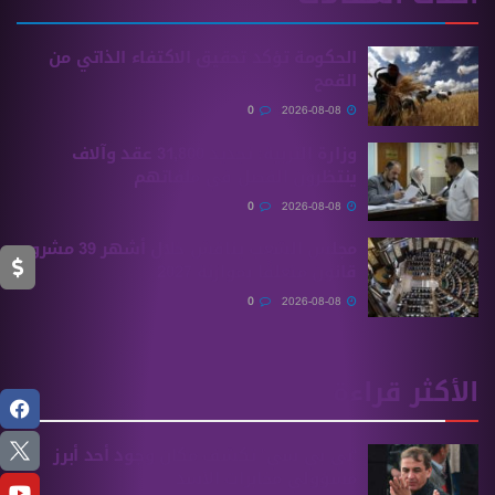
الحكومة تؤكد تحقيق الاكتفاء الذاتي من
القمح
0
2026-08-08
وزارة التربية: تجديد 31,800 عقد وآلاف
ينتظرون الفصل في ملفاتهم
0
2026-08-08
مجلس الشعب يناقش خلال أشهر 39 مشروع
قانون متعلقًا بموازنة 2027
0
2026-08-08
الأكثر قراءة
“بي بي سي” تكشف مكان وجود أحد أبرز
مسؤولي مخابرات الأسد