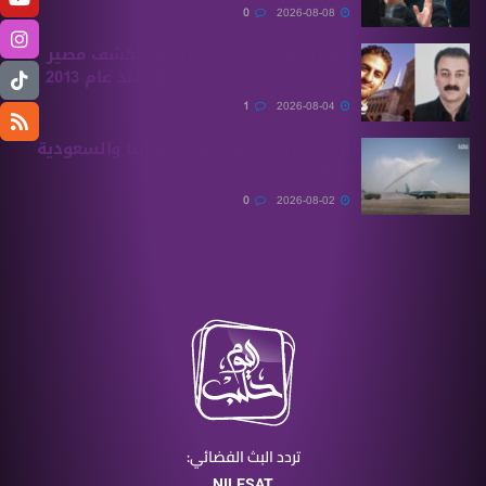
0
2026-08-08
الهيئة الوطنية للمفقودين تكشف مصير
بسام بحرة وابنه المفقودان منذ عام 2013
1
2026-08-04
أولى الرحلات من ‏تركيا وألمانيا والسعودية
تصل إلى حلب
0
2026-08-02
تردد البث الفضائي:
NILESAT