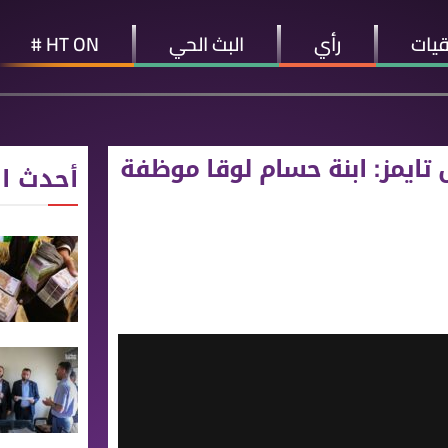
قيات
رأي
البث الحي
HT ON #
فيها: فاينانشال تايمز: ابنة حسام لوقا موظفة
أحدث ال