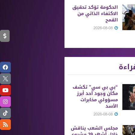
الحكومة تؤكد تحقيق
الاكتفاء الذاتي من
القمح
2026-08-08
راءة
“بي بي سي” تكشف
مكان وجود أحد أبرز
مسؤولي مخابرات
الأسد
2026-08-08
مجلس الشعب يناقش
خلال أشهر 39 مشروع