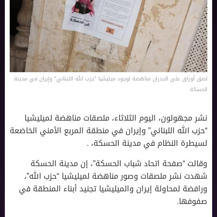
لصق أوراق على الجدران مناهضة لوجود ميليشيا "حزب الله اللبناني" وإيران في مدينة
الحسكة
نشر مجهولون، اليوم الثلاثاء، ملصقات مناهضة لميليشيا
“حزب الله اللبناني” وإيران في منطقة المربع الأمني الخاضعة
لسيطرة النظام في مدينة الحسكة، .
وقالت “صفحة اتحاد شباب الحسكة”، إن مدينة الحسكة
شهدت نشر ملصقات وصور مناهضة لميليشيا “حزب الله”،
ورافضة لمحاولة إيران والميليشيا تجنيد أبناء المنطقة في
صفوفها.