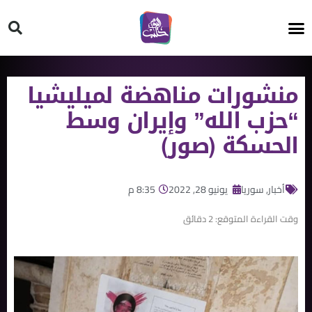
HT ON #
منشورات مناهضة لميليشيا
“حزب الله” وإيران وسط
الحسكة (صور)
أخبار
,
سوريا
يونيو 28, 2022
8:35 م
وقت القراءة المتوقع:
2
دقائق