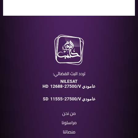
تردد البث الفضائي:
NILESAT
12688-27500/V عامودي
HD
11555-27500/V عامودي
SD
من نحن
مراسلونا
منصاتنا