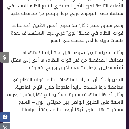
الأمنية التابعة لفرع الأمن العسكري التابع لنظام الأسد، في
منطقة حوض اليرموك غربي درعا، وينحدر من محافظة حلب.
وفي سياقٍ متصل؛ كان قد تعرض أمس الاثنين، أحد عناصر
قوات النظام في مدينة” نوى” غربي درعا الاستهداف بعدة
طلقات نارية ما أدى لمقتله على الفور.
وكانت مدينة “نوى” تعرضت قبل عدة أيام للاستهداف
بقذائف المدفعية من قبل قوات النظام، ما أدى إلى مقتل
ثلاثة مدنيين وإصابة تسعة آخرين بجروح متفاوتة.
الجدير بالذكر أن عمليات استهداف عناصر قوات النظام في
محافظة درعا شهدت تزايداً ملحوظاً خلال الأيام الماضية،
وكان آخرها استهدف سيارة عسكرية نوع “هايلوكس” بعبوة
ناسفة على الطريق الواصل بين مدينتي “نوى – الشيخ
مسكين” وقتل على إثرها أربعة عناصر، وفقاً لمراسلنا.