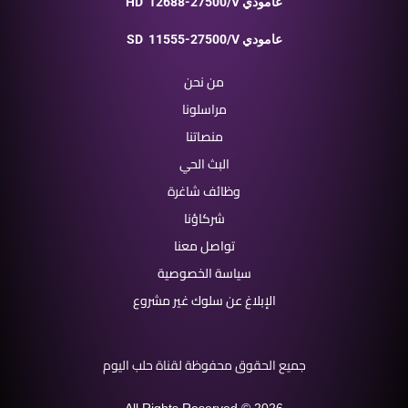
12688-27500/V عامودي
HD
11555-27500/V عامودي
SD
من نحن
مراسلونا
منصاتنا
البث الحي
وظائف شاغرة
شركاؤنا
تواصل معنا
سياسة الخصوصية
الإبلاغ عن سلوك غير مشروع
جميع الحقوق محفوظة لقناة حلب اليوم
All Rights Reserved © 2026