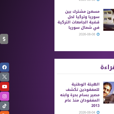
مسعىً مشترك بين
سوريا وتركيا لحل
قضية الجامعات التركية
في شمال سوريا
2026-08-08
راءة
الهيئة الوطنية
للمفقودين تكشف
مصير بسام بحرة وابنه
المفقودان منذ عام
2013
2026-08-04