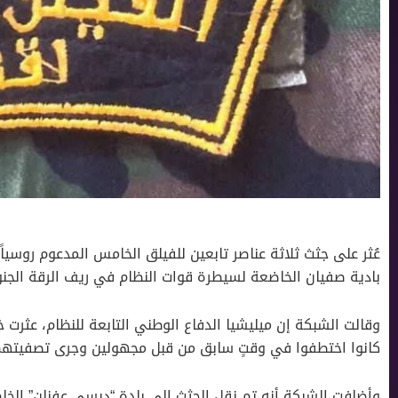
عُثر على جثث ثلاثة عناصر تابعين للفيلق الخامس المدعوم روسي
بادية صفيان الخاضعة لسيطرة قوات النظام في ريف الرقة الجنوب
وقالت الشبكة إن ميليشيا الدفاع الوطني التابعة للنظام، عثرت 
كانوا اختطفوا في وقتٍ سابق من قبل مجهولين وجرى تصفيتهم
وأضافت الشبكة أنه تم نقل الجثث إلى بلدة “دبسي عفنان” الخ