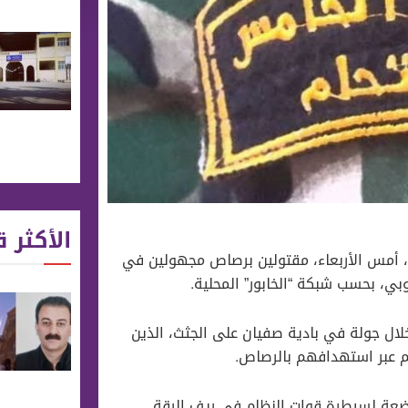
الأكثر ق
اً، أمس الأربعاء، مقتولين برصاص مجهولين في
ي، بحسب شبكة “الخابور” المحلية.
خلال جولة في بادية صفيان على الجثث، الذين
 عبر استهدافهم بالرصاص.
اضعة لسيطرة قوات النظام في ريف الرقة