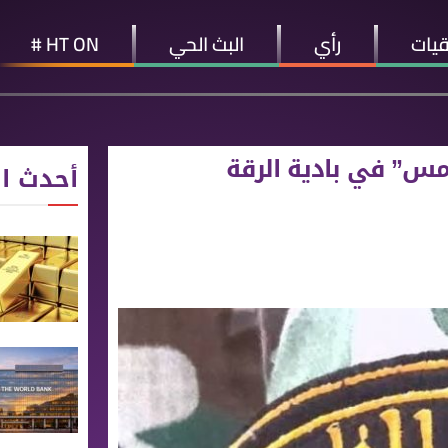
قيات
رأي
البث الحي
HT ON #
أحدث ال