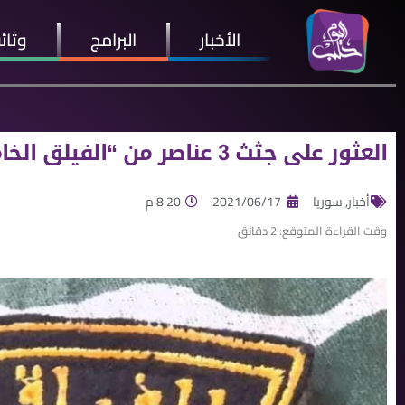
الأخبار
البرامج
وثائ
العثور على جثث 3 عناصر من “الفيلق الخامس” في بادية الرقة
أخبار
,
سوريا
2021/06/17
8:20 م
وقت القراءة المتوقع:
2
دقائق