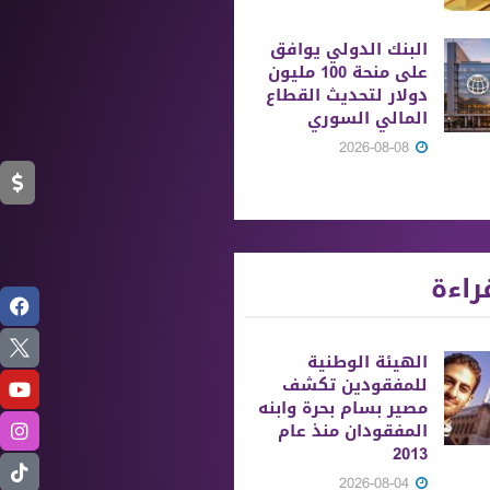
البنك الدولي يوافق
على منحة 100 مليون
دولار لتحديث القطاع
المالي السوري
2026-08-08
راءة
الهيئة الوطنية
للمفقودين تكشف
مصير بسام بحرة وابنه
المفقودان منذ عام
2013
2026-08-04