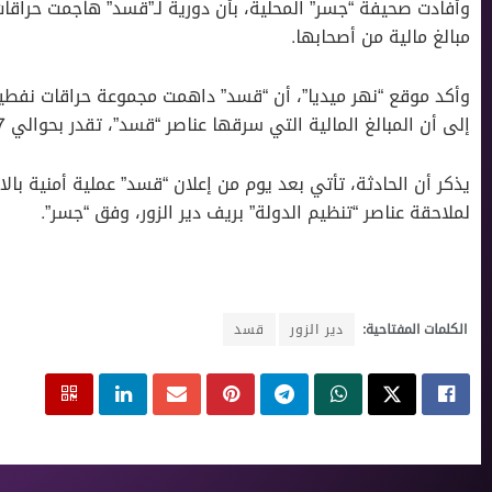
وأفادت صحيفة “جسر” المحلية، بأن دورية لـ”قسد” هاجمت حراقات 
مبالغ مالية من أصحابها.
وأكد موقع “نهر ميديا”، أن “قسد” داهمت مجموعة حراقات نفطية ف
إلى أن المبالغ المالية التي سرقها عناصر “قسد”، تقدر بحوالي 7 ملايين ليرة سورية.
يذكر أن الحادثة، تأتي بعد يوم من إعلان “قسد” عملية أمنية با
لملاحقة عناصر “تنظيم الدولة” بريف دير الزور، وفق “جسر”.
الكلمات المفتاحية:
دير الزور
قسد