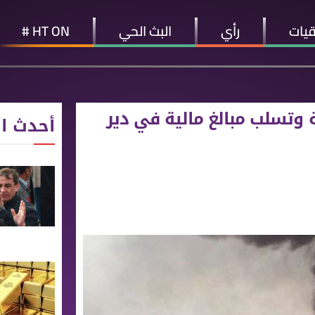
قيات
رأي
البث الحي
HT ON #
 وتسلب مبالغ مالية في دير
أحدث ال