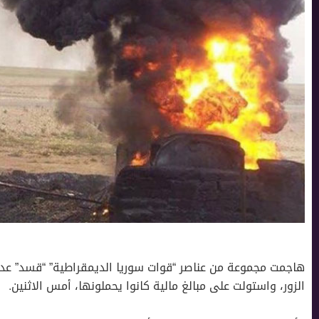
هاجمت مجموعة من عناصر “قوات سوريا الديمقراطية” “قسد” عدداً
الزور، واستولت على مبالغ مالية كانوا يحملونها، أمس الاثنين.