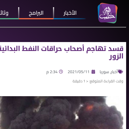
الأخبار
البرامج
وثائ
قسد تهاجم أصحاب حراقات النفط البدائية
الزور
أخبار
,
سوريا
2021/05/11
2:34 م
وقت القراءة المتوقع:
< 1
دقيقة