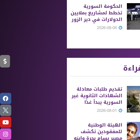
الحكومة السورية
تخطط لمشاريع بملايين
الدولارات في دير الزور
2026-08-06
راءة
تقديم طلبات معادلة
الشهادات الثانوية ‏غير
السورية يبدأ غدًا
2026-08-01
الهيئة الوطنية
للمفقودين تكشف
مصير بسام بحرة وابنه