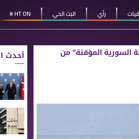
قيات
رأي
البث الحي
HT ON #
ومة السورية المؤقتة” من
أحدث ال