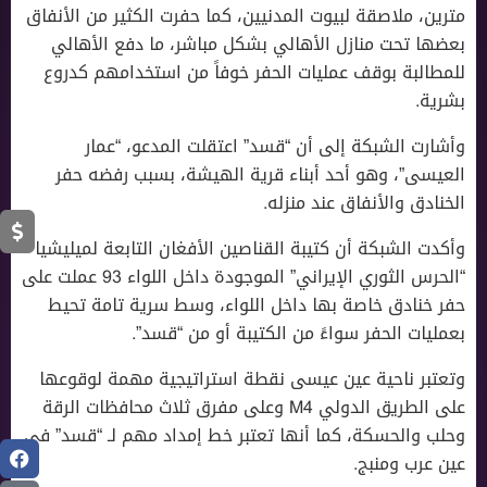
مترين، ملاصقة لبيوت المدنيين، كما حفرت الكثير من الأنفاق
بعضها تحت منازل الأهالي بشكل مباشر، ما دفع الأهالي
للمطالبة بوقف عمليات الحفر خوفاً من استخدامهم كدروع
بشرية.
وأشارت الشبكة إلى أن “قسد” اعتقلت المدعو، “عمار
العيسى”، وهو أحد أبناء قرية الهيشة، بسبب رفضه حفر
الخنادق والأنفاق عند منزله.
وأكدت الشبكة أن كتيبة القناصين الأفغان التابعة لميليشيا
“الحرس الثوري الإيراني” الموجودة داخل اللواء 93 عملت على
حفر خنادق خاصة بها داخل اللواء، وسط سرية تامة تحيط
بعمليات الحفر سواءً من الكتيبة أو من “قسد”.
وتعتبر ناحية عين عيسى نقطة استراتيجية مهمة لوقوعها
على الطريق الدولي M4 وعلى مفرق ثلاث محافظات الرقة
وحلب والحسكة، كما أنها تعتبر خط إمداد مهم لـ “قسد” في
عين عرب ومنبج.