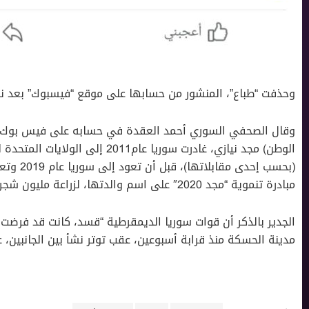
وحذفت “طباع”، المنشور من حسابها على موقع “فيسبوك” بعد ن
وقال الصحفي السوري أحمد العقدة في حسابه على فيس بوك إن
الوطن) مجد نيازي، غادرت سوريا عا
(بحسب إحد
مبادرة تنموية “مجد 2020″ على اسم والدتها، لزراعة مليون شجرة. كما شاركت في دور بمسلسل حارس القدس”.
الجدير بالذكر أن قوات سوريا الديمقرطية “قسد، كانت قد فرضت 
مدينة الحسكة منذ قرابة أسبوعين، عقب توتر نشأ بين الجانبين، ع