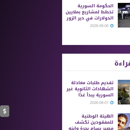
الحكومة السورية
تخطط لمشاريع بملايين
الدولارات في دير الزور
2026-08-06
راءة
تقديم طلبات معادلة
الشهادات الثانوية ‏غير
السورية يبدأ غدًا
2026-08-01
الهيئة الوطنية
للمفقودين تكشف
مصير بسام بحرة وابنه