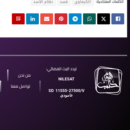
الكلمات المفتاحية:
الكيماوي
قسد
نظام الأسد
تردد البث الفضائي:
من نحن
NILESAT
تواصل معنا
SD
11555-27500/V
عامودي