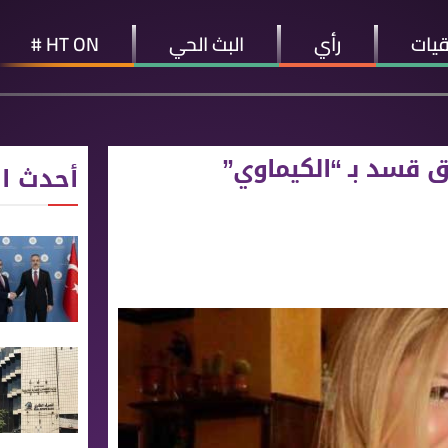
قيات
رأي
البث الحي
HT ON #
ق قسد بـ “الكيماوي”
أحدث ال