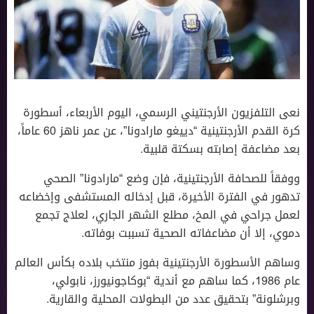
نعى التلفزيون الأرجنتيني الرسمي، اليوم الأربعاء، أسطورة
كرة القدم الأرجنتينية “دييغو مارادونا”، عن عمر ناهز ٦٠ عاماً،
بعد مضاعفة إصابته بسكتة قلبية.
ووفقاً للصحافة الأرجنتينية، فإن وضع “مارادونا” الصحي
تدهور في الفترة الأخيرة، قبل إدخاله المستشفى وإخضاعه
لعمل جراحي في المخ، مطلع الشهر الجاري، لعلاج تجمع
دموي، إلا أن مضاعفاته الصحية تسببت بوفاته.
وساهم الأسطورة الأرجنتينية بفوز منتخب بلاده بكأس العالم
عام ١٩٨٦، كما ساهم مع أندية “بوكاجونيورز، نابولي،
وبرشلونة” بتحقيق عدد من البطولات المحلية والقارية.