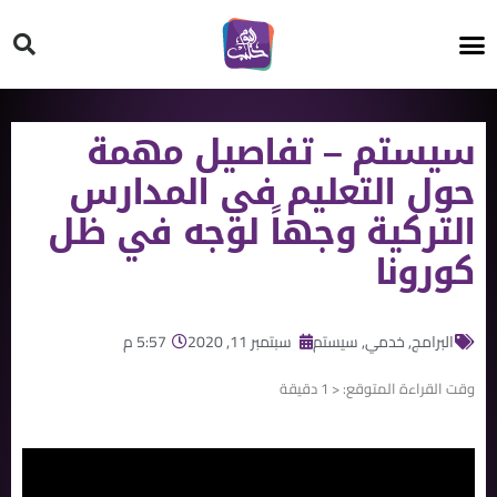
HT ON #
سيستم – تفاصيل مهمة
حول التعليم في المدارس
التركية وجهاً لوجه في ظل
كورونا
البرامج
,
خدمي
,
سيستم
سبتمبر 11, 2020
5:57 م
وقت القراءة المتوقع:
< 1
دقيقة