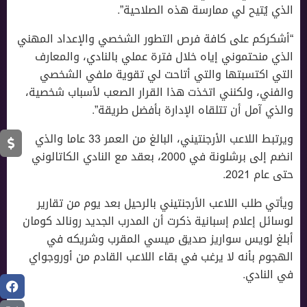
الذي يُتيح لي ممارسة هذه الصلاحية”.
“أشكركم على كافة فرص التطور الشخصي والإعداد المهني
الذي منحتموني إياه خلال فترة عملي بالنادي، والمعارف
التي اكتسبتها والتي أتاحت لي تقوية ملفي الشخصي
والفني، ولكنني اتخذت هذا القرار الصعب لأسباب شخصية،
والذي آمل أن تتلقاه الإدارة بأفضل طريقة”.
ويرتبط اللاعب الأرجنتيني، البالغ من العمر 33 عاما والذي
انضم إلى برشلونة في 2000، بعقد مع النادي الكاتالوني
حتى عام 2021.
ويأتي طلب اللاعب الأرجنتيني بالرحيل بعد يوم من تقارير
لوسائل إعلام إسبانية ذكرت أن المدرب الجديد رونالد كومان
أبلغ لويس سواريز صديق ميسي المقرب وشريكه في
الهجوم بأنه لا يرغب في بقاء اللاعب القادم من أوروجواي
في النادي.