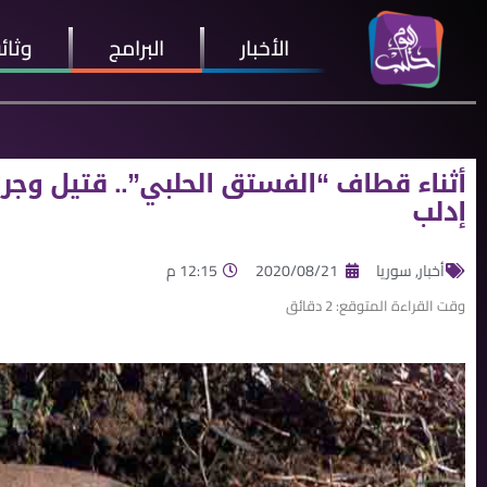
الأخبار
البرامج
وثائ
أثناء قطاف “الفستق الحلبي”.. قتيل وجر
إدلب
أخبار
,
سوريا
2020/08/21
12:15 م
وقت القراءة المتوقع:
2
دقائق