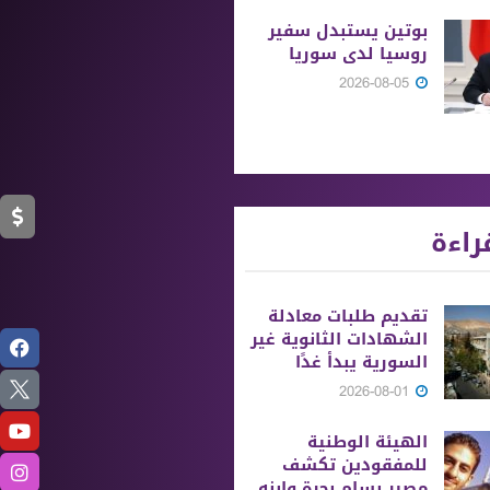
بوتين يستبدل سفير
روسيا لدى سوريا
2026-08-05
راءة
تقديم طلبات معادلة
الشهادات الثانوية ‏غير
السورية يبدأ غدًا
2026-08-01
الهيئة الوطنية
للمفقودين تكشف
مصير بسام بحرة وابنه