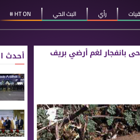
قيات
رأي
البث الحي
HT ON #
حى بانفجار لغم أرضي بريف
أحدث ال