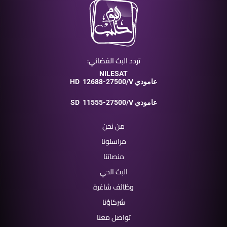
تردد البث الفضائي:
NILESAT
12688-27500/V عامودي
HD
11555-27500/V عامودي
SD
من نحن
مراسلونا
منصاتنا
البث الحي
وظائف شاغرة
شركاؤنا
تواصل معنا