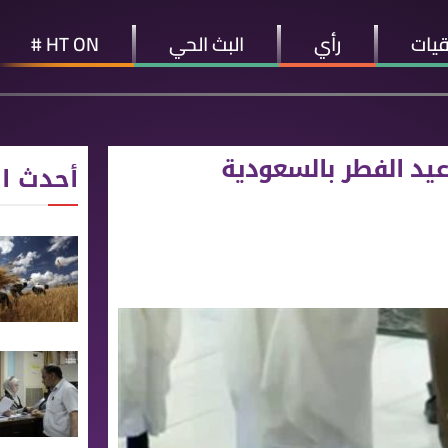
قيات
رأي
البث الحي
HT ON #
عيد الفطر بالسعودية
أحدث ال