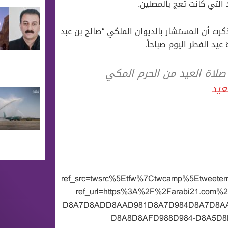
التي كانت تعج بالمصلين.
ذكرت أن المستشار بالديوان الملكي “صالح بن عبد
يد الفطر اليوم صباحاً.
صلاة العيد من الحرم المكي
عيد
ref_src=twsrc%5Etfw%7Ctwcamp%5Etweet
ref_url=https%3A%2F%2Farabi21.co
D8A7D8ADD8AAD981D8A7D984D8A7D8AA
D8A8D8AFD988D984-D8A5D8