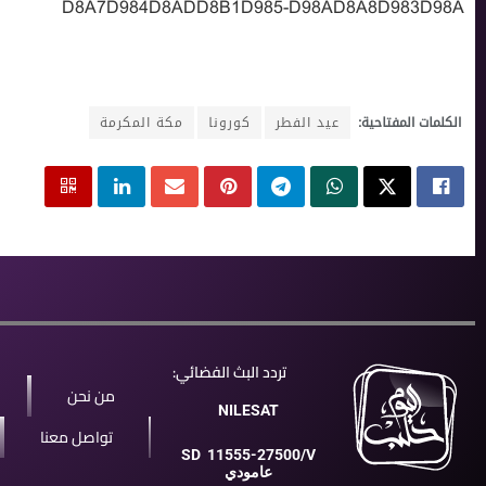
D8A7D984D8ADD8B1D985-D98AD8A8D983D98A
الكلمات المفتاحية:
عيد الفطر
كورونا
مكة المكرمة
تردد البث الفضائي:
من نحن
NILESAT
تواصل معنا
SD
11555-27500/V
عامودي