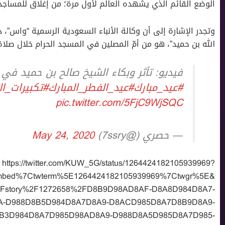
الوضع القائم الذي يشهده العالم لأول مرة؛ من إغلاق للمساجد 
وتجدر الإشارة إلى أن وكالة الأنباء السعودية الرسمية “واس”، 
الله بن حميد”، هو من أمّ المصلين في المسجد الحرام خلال صلاة ع
فيديو: تأثر وبكاء الشيخ صالح بن حميد في 
#عيد_مبارك
#عيد_الفطر_المبارك
#تكبيرات_ال
pic.twitter.com/5FjC9WjSQC
— حصري (@7ssry)
May 24, 2020
https://twitter.com/KUW_5G/status/1264424182105939969?
embed%7Ctwterm%5E1264424182105939969%7Ctwgr%5E&
m%2Fstory%2F1272658%2FD8B9D98AD8AF-D8A8D984D8A7-
-D988D8B5D984D8A7D8A9-D8ACD985D8A7D8B9D8A9-
B3D984D8A7D985D98AD8A9-D988D8A5D985D8A7D985-