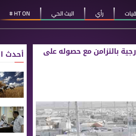
قيات
رأي
البث الحي
HT ON #
رجية بالتزامن مع حصوله على
أحدث ال