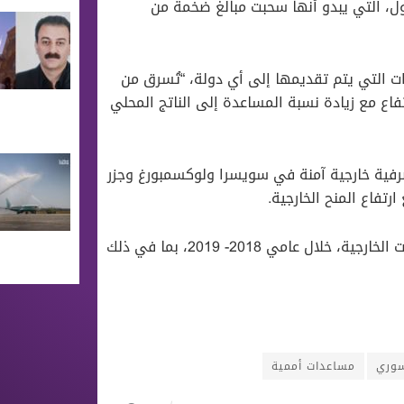
ول، التي يبدو أنها سحبت مبالغ ضخمة من
7.5% من إجمالي المساعدات التي يتم تقديمها إلى أي دولة، “تُسرق من
فاع مع زيادة نسبة المساعدة إلى الناتج المحلي
يار دولار في حسابات مصرفية خارجية آمنة في سويسرا ولوكسمبورغ وجزر
وفقًا للصحيفة، فقد استقبل الأردن 2.6 مليار دولار من المساعدات الخارجية، خلال عامي 2018- 2019، بما في ذلك
وري
مساعدات أممية