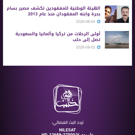
الهيئة الوطنية للمفقودين تكشف مصير بسام
بحرة وابنه المفقودان منذ عام 2013
2026-08-04
أولى الرحلات من ‏تركيا وألمانيا والسعودية
تصل إلى حلب
2026-08-02
تردد البث الفضائي:
NILESAT
12688-27500/V عامودي
HD