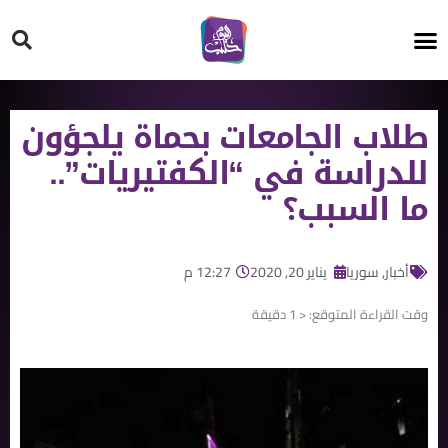
HT ON #
طلاب الجامعات بحماة يلجؤون
للدراسة في “الكفتيريات”..
ما السبب؟
أخبار
,
سوريا
يناير 20, 2020
12:27 م
وقت القراءة المتوقع:
< 1
دقيقة