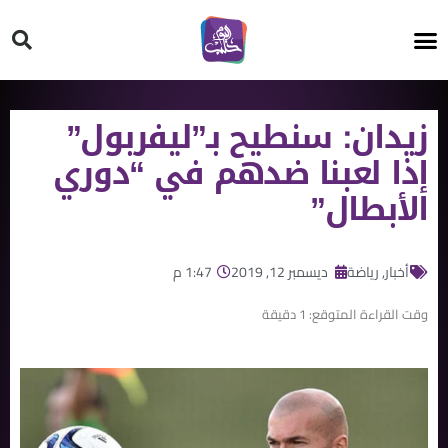
HT ON #
زيدان: سنطيح بـ”ليفربول”
إذا لعبنا ضدهم في “دوري
الأبطال”
أخبار
,
رياضة
ديسمبر 12, 2019
1:47 م
وقت القراءة المتوقع:
1
دقيقة