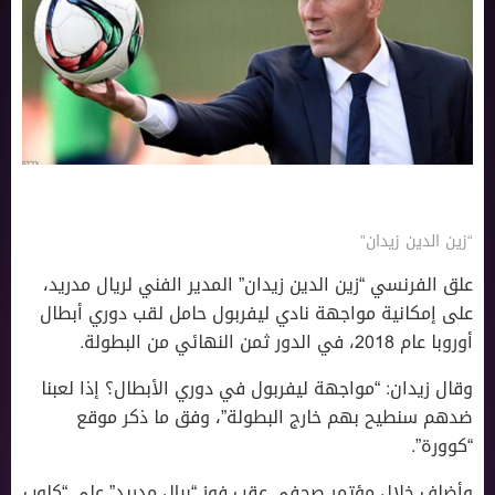
“زين الدين زيدان”
علق الفرنسي “زين الدين زيدان” المدير الفني لريال مدريد،
على إمكانية مواجهة نادي ليفربول حامل لقب دوري أبطال
أوروبا عام 2018، في الدور ثمن النهائي من البطولة.
وقال زيدان: “مواجهة ليفربول في دوري الأبطال؟ إذا لعبنا
ضدهم سنطيح بهم خارج البطولة”، وفق ما ذكر موقع
“كوورة”.
وأضاف خلال مؤتمر صحفي عقب فوز “ريال مدريد” على “كلوب