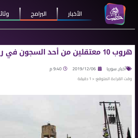
الأخبار
البرامج
وثائ
هروب 10 معتقلين من أحد السجون في راجو – عفرين شمال حلب
أخبار
,
سوريا
2019/12/06
9:40 م
وقت القراءة المتوقع:
< 1
دقيقة