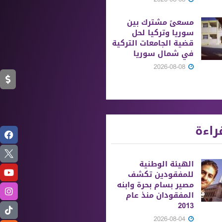
مسعىً مشترك بين
سوريا وتركيا لحل
قضية الجامعات التركية
في شمال سوريا
2026-08-08
راءة
الهيئة الوطنية
للمفقودين تكشف
مصير بسام بحرة وابنه
المفقودان منذ عام
2013
2026-08-04