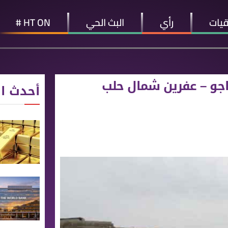
قيات
رأي
البث الحي
HT ON #
أحدث ال