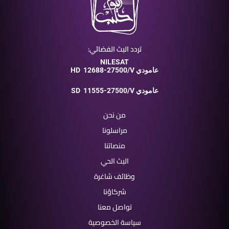
تردد البث الفضائي:
NILESAT
12688-27500/V عامودي
HD
11555-27500/V عامودي
SD
من نحن
مراسلونا
منصاتنا
البث الحي
وظائف شاغرة
شركاؤنا
تواصل معنا
سياسة الخصوصية