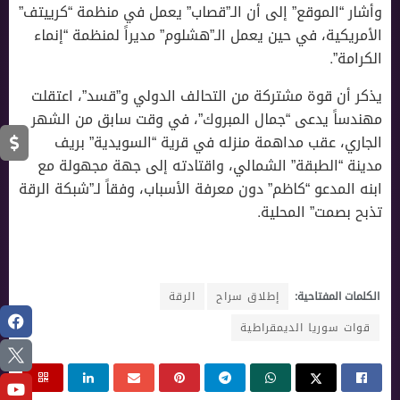
وأشار “الموقع” إلى أن الـ”قصاب” يعمل في منظمة “كرييتف”
الأمريكية، في حين يعمل الـ”هشلوم” مديراً لمنظمة “إنماء
الكرامة”.
يذكر أن قوة مشتركة من التحالف الدولي و”قسد”، اعتقلت
مهندساً يدعى “جمال المبروك”، في وقت سابق من الشهر
الجاري، عقب مداهمة منزله في قرية “السويدية” بريف
مدينة “الطبقة” الشمالي، واقتادته إلى جهة مجهولة مع
ابنه المدعو “كاظم” دون معرفة الأسباب، وفقاً لـ”شبكة الرقة
تذبح بصمت” المحلية.
الكلمات المفتاحية:
إطلاق سراح
الرقة
قوات سوريا الديمقراطية